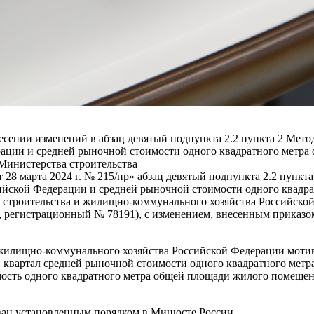
несении изменений в абзац девятый подпункта 2.2 пункта 2 Мет
ации и средней рыночной стоимости одного квадратного метр
Министерства строительства
28 марта 2024 г. № 215/пр» абзац девятый подпункта 2.2 пункт
ийской Федерации и средней рыночной стоимости одного квадр
троительства и жилищно-коммунального хозяйства Российской Ф
 регистрационный № 78191), с изменением, внесенным приказом 
и жилищно-коммунального хозяйства Российской Федерации мот
й квартал средней рыночной стоимости одного квадратного ме
имость одного квадратного метра общей площади жилого помеще
ован установленным порядком в Минюсте России.