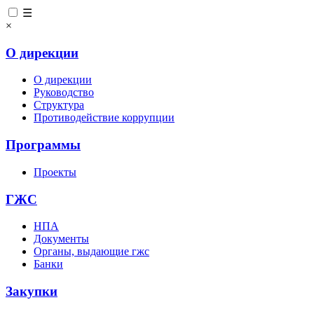
☰
×
О дирекции
О дирекции
Руководство
Структура
Противодействие коррупции
Программы
Проекты
ГЖС
НПА
Документы
Органы, выдающие гжс
Банки
Закупки